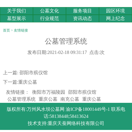
关于我们
公墓文化
服务项目
园区环境
墓型展示
行业规范
资讯动态
网上纪念
首页
>
友情链接
公墓管理系统
发布日期:2021-02-18 09:31:17 点击:次
上一篇:
邵阳市殡仪馆
下一篇:
重庆公墓
友情链接：
衡阳市万福陵园
邵阳市殡仪馆
公墓管理系统
重庆公墓
南充公墓
重庆公墓
版权所有:万州风水坝公墓网
渝ICP备18001449号-1
联系电
话:58138448;58413624
技术支持:
重庆天蚕网络科技有限公司